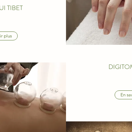
UI TIBET
ir plus
DIGITO
En sav